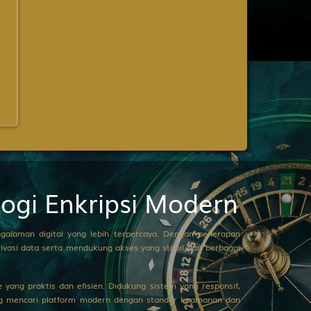
ogi Enkripsi Modern
laman digital yang lebih terpercaya. Dengan penerapan
vasi data serta mendukung akses yang stabil dari berbagai
ng praktis dan efisien. Didukung sistem yang responsif,
ang mencari platform modern dengan standar keamanan dan