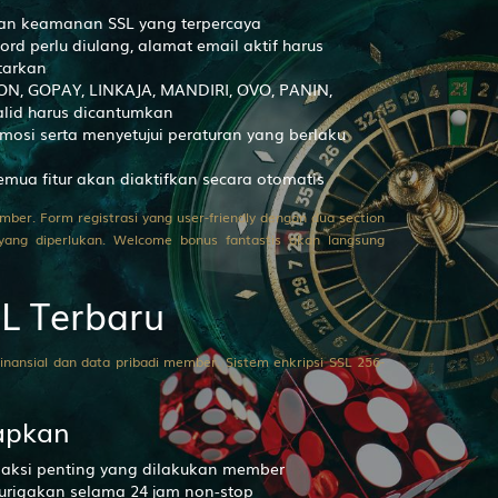
nan keamanan SSL yang terpercaya
d perlu diulang, alamat email aktif harus
tarkan
MON, GOPAY, LINKAJA, MANDIRI, OVO, PANIN,
alid harus dicantumkan
osi serta menyetujui peraturan yang berlaku
mua fitur akan diaktifkan secara otomatis
er. Form registrasi yang user-friendly dengan dua section
ng diperlukan. Welcome bonus fantastis akan langsung
L Terbaru
finansial dan data pribadi member. Sistem enkripsi SSL 256-
apkan
nsaksi penting yang dilakukan member
curigakan selama 24 jam non-stop