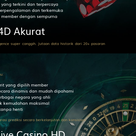
yang terkini dan terpercaya
g berpengalaman dan terkemuka
masi member dengan sempurna
4D Akurat
igence super canggih. Jutaan data historik dari 20+ pasaran
u:
orit yang dipilih member
 secara dinamis dan mudah dipahami
erbagai negara yang ahli
ntuk kemudahan maksimal
tanpa henti
rasi prediksi secara berkelanjutan dan konsisten.
ive Casino HD