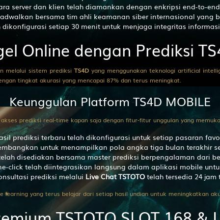
ra server dan klien telah diamankan dengan enkripsi end-to-end 
ijadwalkan bersama tim ahli keamanan siber internasional yan
 dikonfigurasi setiap 30 menit untuk menjaga integritas infor
el Online dengan Prediksi TS
n melalui sistem prediksi
TS4D
yang menggunakan teknologi artificial intell
 dengan tingkat akurasi yang mencapai 87% dan terus meningkat.
Keunggulan Platform TS4D MOBILE
kses prediksi real-time kapan saja dengan fitur-fitur unggulan yang memuka
asil prediksi terbaru telah dikonfigurasi untuk setiap pasaran fav
 dikembangkan untuk menampilkan pola angka tiga bulan terakhir
 telah disediakan bersama master prediksi berpengalaman dari b
e-click telah diintegrasikan langsung dalam aplikasi mobile u
nsultasi prediksi melalui
Live Chat TSTOTO
telah tersedia 24 jam 
learning yang terus belajar dari setiap hasil undian untuk meningkatkan aku
 Premium TSTOTO SLOT 168 & L