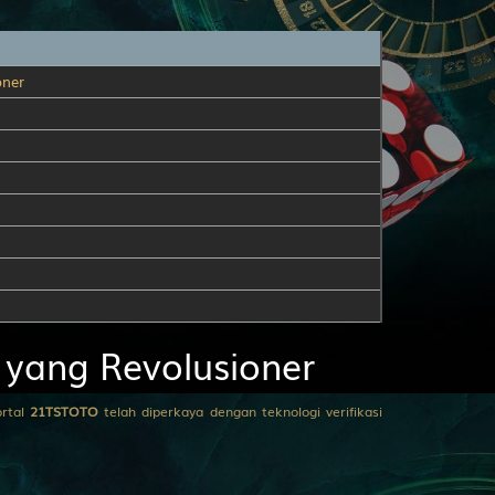
oner
yang Revolusioner
ortal
21TSTOTO
telah diperkaya dengan teknologi verifikasi