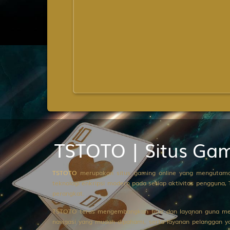
TSTOTO | Situs Gam
TSTOTO
merupakan situs gaming online yang mengutamak
teknologi enkripsi modern pada setiap aktivitas pengguna
perangkat.
TSTOTO terus mengembangkan fitur dan layanan guna meme
navigasi yang mudah dipahami, serta layanan pelanggan 