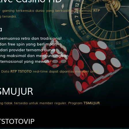
r gaming terkemuka dunia yang berkualitas. Informasi
RTP
 tersedia.
a
ernuansa retro dan tradisional
dan free spin yang berlimpah
 dari provider ternama dunia
yang maksimal dan menguntungkan
internasional yang mewah
. Data
RTP TSTOTO
real-time dapat dipantau member untuk
TSMUJUR
ng tidak tersedia untuk member reguler. Program
TSMUJUR
 TSTOTOVIP