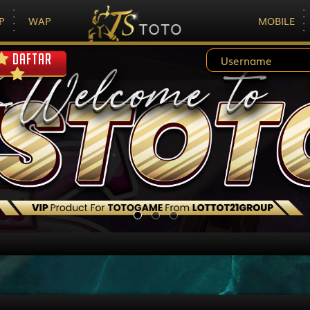
P
WAP
MOBILE
DAFTAR