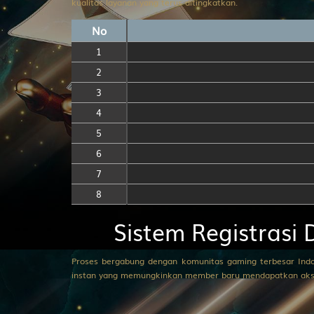
kualitas layanan yang terus ditingkatkan.
No
1
2
3
4
5
6
7
8
Sistem Registras
Proses bergabung dengan komunitas gaming terbesar Indo
instan yang memungkinkan member baru mendapatkan akse