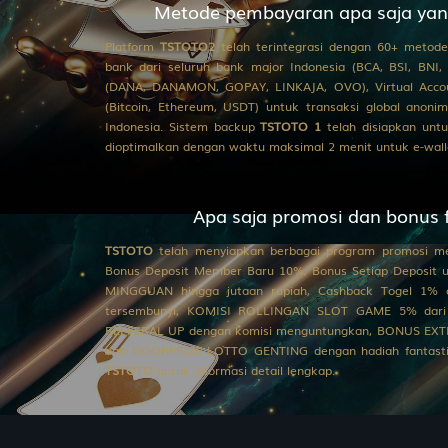
Metode pembayaran apa saja yang
Platform
TSTOTO2
telah terintegrasi dengan 60+ metode 
bank dari seluruh bank major Indonesia (BCA, BSI, BNI
(DANA, DANAMON, GOPAY, LINKAJA, OVO), Virtual Accoun
(Bitcoin, Ethereum, USDT) untuk transaksi global anon
Indonesia. Sistem backup
TSTOTO 1
telah disiapkan unt
dioptimalkan dengan waktu maksimal 2 menit untuk e-walle
Apa saja promosi dan bonus 
TSTOTO
telah menyiapkan berbagai program promosi me
Bonus Deposit Member Baru 10%, Bonus Setiap Deposit u
MINGGUAN hingga jutaan rupiah, Cashback Togel 1% d
tersembunyi, KOMISI ROLLINGAN SLOT GAME 5% dari
REFFERAL UP dengan komisi menguntungkan, BONUS EX
dan DOORPRIZE LOTTO GENTING dengan hadiah fantasti
TSTOTO
untuk informasi detail lengkap.