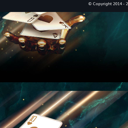
© Copyright 2014 - 