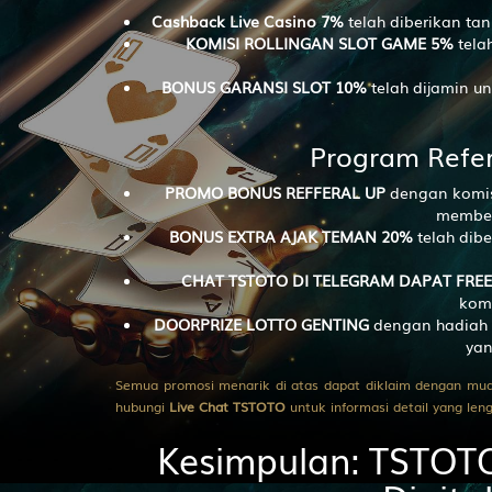
Cashback Live Casino 7%
telah diberikan ta
KOMISI ROLLINGAN SLOT GAME 5%
telah
BONUS GARANSI SLOT 10%
telah dijamin u
Program Refer
PROMO BONUS REFFERAL UP
dengan komisi
member
BONUS EXTRA AJAK TEMAN 20%
telah dibe
CHAT TSTOTO DI TELEGRAM DAPAT FREE
komu
DOORPRIZE LOTTO GENTING
dengan hadiah f
yan
Semua promosi menarik di atas dapat diklaim dengan mu
hubungi
Live Chat TSTOTO
untuk informasi detail yang len
Kesimpulan: TSTOT