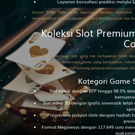
Layanan konsultasi prediksi melalui
L
Sistem
TS4D Toto
telah diperkaya dengan algoritma m
meningkatkan akurasi prediksi secara berkelanjutan dan ko
Koleksi Slot Premi
Ca
Pengalaman bermain slot yang tak terlupakan telah dis
provider gaming terkemuka dunia yang berkualitas. Infor
memberikan data akurat tentang peluang kemenangan seti
Kategori Game S
Slot klasik dengan RTP hingga 98.5% te
bernuansa
Slot video 3D dengan grafis sinematik tela
spi
Progressive jackpot slots dengan hadiah f
provi
Format Megaways dengan 117.649 cara mena
maksima