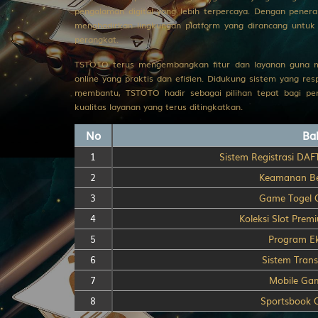
pengalaman digital yang lebih terpercaya. Dengan pener
menghadirkan lingkungan platform yang dirancang untuk 
perangkat.
TSTOTO terus mengembangkan fitur dan layanan guna 
online yang praktis dan efisien. Didukung sistem yang res
membantu, TSTOTO hadir sebagai pilihan tepat bagi p
kualitas layanan yang terus ditingkatkan.
No
Ba
1
Sistem Registrasi DA
2
Keamanan Ber
3
Game Togel O
4
Koleksi Slot Pre
5
Program E
6
Sistem Tran
7
Mobile Ga
8
Sportsbook 