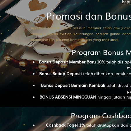
kepu
Promosi dan Bonus
Apresiasi terbaik untuk seluruh member telah diwujudk
menguntungkan. Setiap keuntungan berlipat ganda dapat
meningkatkan peluang kemenangan yang maksimal.
Program Bonus M
Bonus Deposit Member Baru 10%
telah disia
m
Bonus Setiap Deposit
telah diberikan untuk s
Bonus Deposit Bermain Kembali
telah dised
pe
BONUS ABSENSI MINGGUAN
hingga jutaan ru
Program Cashbac
Cashback Togel 1%
telah ditetapkan dari 