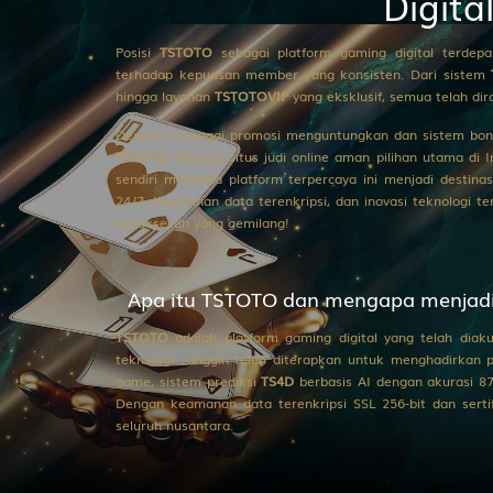
Digita
Posisi
TSTOTO
sebagai platform gaming digital terdepan
terhadap kepuasan member yang konsisten. Dari sistem
hingga layanan
TSTOTOVIP
yang eksklusif, semua telah di
Dengan berbagai promosi menguntungkan dan sistem bonu
TSTOTO
sebagai situs judi online aman pilihan utama di 
sendiri mengapa platform terpercaya ini menjadi destina
24/7, keamanan data terenkripsi, dan inovasi teknologi 
kesuksesan yang gemilang!
Apa itu TSTOTO dan mengapa menjadi 
TSTOTO
adalah platform gaming digital yang telah diaku
teknologi canggih telah diterapkan untuk menghadirkan 
game, sistem prediksi
TS4D
berbasis AI dengan akurasi 
Dengan keamanan data terenkripsi SSL 256-bit dan serti
seluruh nusantara.